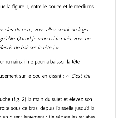
ique la figure 1, entre le pouce et le médiums,
:
uscles du cou ; vous allez sentir un léger
réable. Quand je retirerai la main, vous ne
éfends de baisser la tête !
»
surhumains, il ne pourra baisser la tête.
oucement sur le cou en disant : «
C’est fini,
uche (fig. 2) la main du sujet et élevez son
ite sous ce bras, depuis l’aisselle jusqu’à la
n en disant lentement : (Je sépare les syllabes