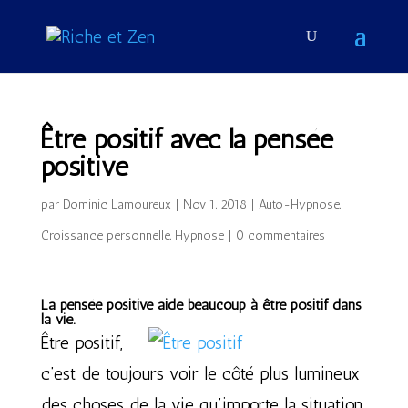
Être positif avec la pensée
positive
par
Dominic Lamoureux
|
Nov 1, 2018
|
Auto-Hypnose
,
Croissance personnelle
,
Hypnose
|
0 commentaires
La pensée positive aide beaucoup à être positif dans
la vie.
Être positif,
c’est de toujours voir le côté plus lumineux
des choses de la vie qu’importe la situation.