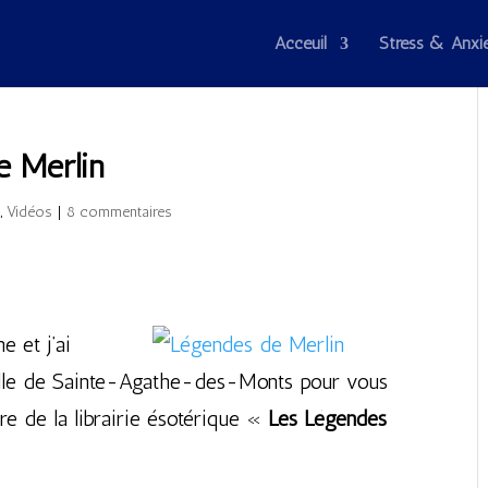
Acceuil
Stress & Anxi
e Merlin
s
,
Vidéos
|
8 commentaires
e et j’ai
ille de Sainte-Agathe-des-Monts pour vous
aire de la librairie ésotérique «
Les Légendes