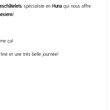
eschâtelets
, spécialiste en
Huna
qui nous offre
nésiens
!
mme ça!
ine et une très belle journée!