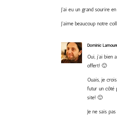
J’ai eu un grand sourire e
J’aime beaucoup notre col
Dominic Lamour
Oui, j’ai bien
offert! 🙂
Ouais, je croi
futur un côté 
site! 🙂
Je ne sais pas