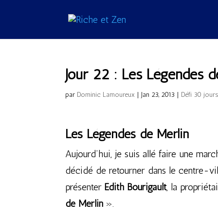
Jour 22 : Les Légendes d
par
Dominic Lamoureux
|
Jan 23, 2013
|
Défi 30 jour
Les Légendes de Merlin
Aujourd’hui, je suis allé faire une march
décidé de retourner dans le centre-v
présenter
Édith Bourigault
, la propriét
de Merlin
».