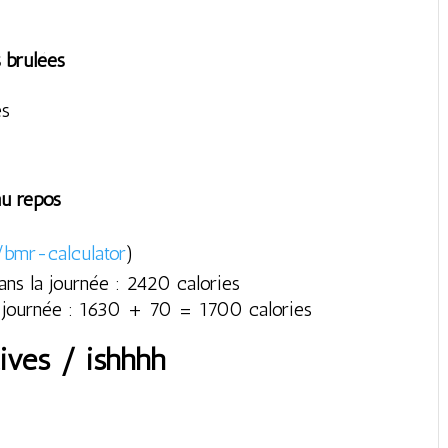
s brulées
es
au repos
/bmr-calculator
)
ns la journée : 2420 calories
la journée : 1630 + 70 = 1700 calories
tives / ishhhh