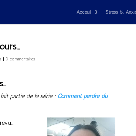
Acceuil
Stress & Anxi
cours…
s
|
0 commentaires
s…
ait partie de la série :
Comment perdre du
prévu…