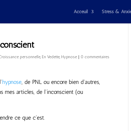
Acceuil
Stress & Anxi
nconscient
Croissance personnelle
,
En Vedette
,
Hypnose
|
0 commentaires
’
hypnose
, de PNL ou encore bien d’autres,
s mes articles, de l’inconscient (ou
endre ce que c’est.